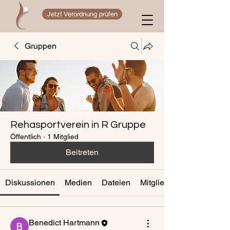
Jetzt Verordnung prüfen
Gruppen
Rehasportverein in R Gruppe
Öffentlich
·
1 Mitglied
Beitreten
Diskussionen
Medien
Dateien
Mitglieder
Benedict Hartmann