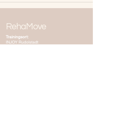
RehaMove
Trainingsort:
INJOY Rudolstadt
Hugo-Trinckler-Straße 9
07407 Rudolstadt
Tel.:
03672 422832
E-Mail:
funsportverein-vital@web.de
Vereinsbüro:
Keilhauer Str. 20
07407 Rudolstadt